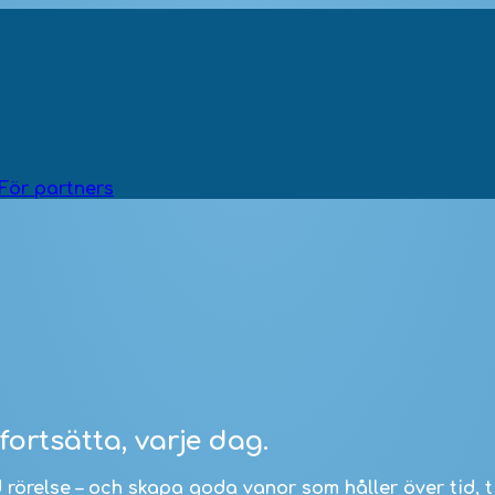
För partners
fortsätta, varje dag.
d rörelse – och skapa goda vanor som håller över tid,