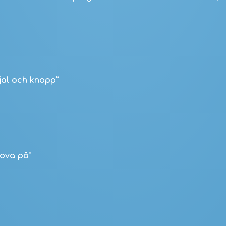
jäl och knopp”
rova på"