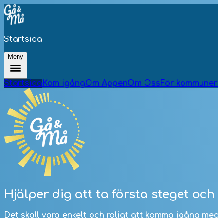
Startsida
Meny
Startsida
Kom igång
Om Appen
Om Oss
För kommuner
Hjälper dig att ta första steget och 
Det skall vara enkelt och roligt att komma igång me